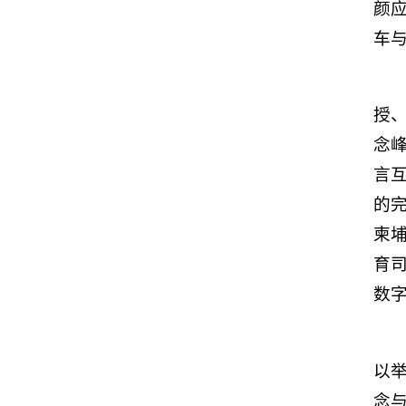
颜
车
授
念
言
的
柬
育
数
以
念