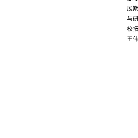
展
与
校
王