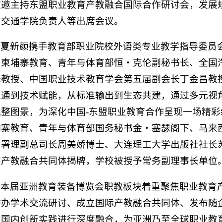
应邀主持东盟职业教育产教融合国际合作研讨会，发展
与交通学院负责人等出席会议。
夏新颜携手教育部职业院校外语类专业教学指导委员
、柬埔寨教育、青年与体育部恒・克伦副秘书长、全国
峰教授、中国职业技术教育学会第五届副会长丁金昌教
互通到技术赋能，从标准输出到生态共建，通过多元视
完整图景，为深化中国-东盟职业教育合作呈现一场精
埔寨教育、青年与体育部国务秘书金・塞瑟阁下、马来
司署理副总司长周美娇博士、大连理工大学出版社社长
字产教融合共同体揭牌，学校被授予常务副理事长单位
本届亚洲教育装备博览会职教板块着重聚焦职业教育
举办学术交流研讨、成立国际产教融合共同体、发布随
与国内创新实践进行深度融合，为亚洲乃至全球职业教