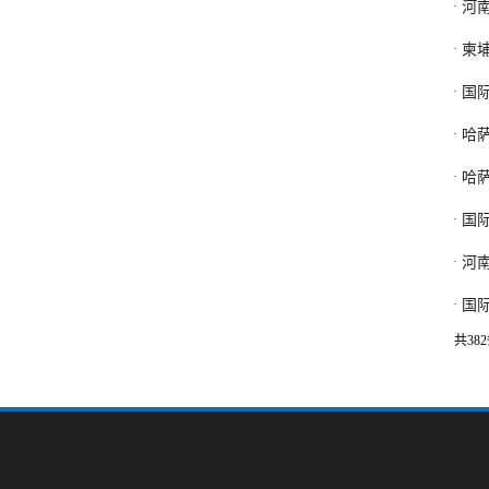
·
河
·
柬
·
国
·
哈
·
哈
·
国
·
河
·
国
共382