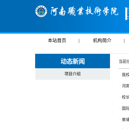
本站首页
|
机构简介
|
动态新闻
当前
项目介绍
·
我
·
河
·
校
·
国
·
柬